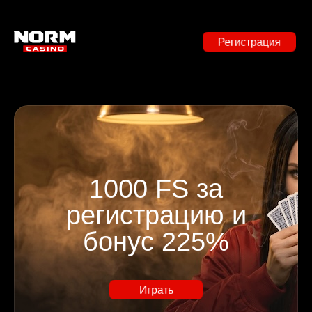
Регистрация
1000 FS за
регистрацию и
бонус 225%
Играть