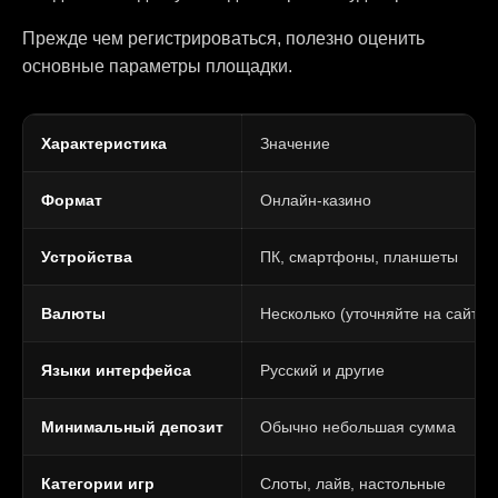
Прежде чем регистрироваться, полезно оценить
основные параметры площадки.
Характеристика
Значение
Формат
Онлайн-казино
Устройства
ПК, смартфоны, планшеты
Валюты
Несколько (уточняйте на сайте)
Языки интерфейса
Русский и другие
Минимальный депозит
Обычно небольшая сумма
Категории игр
Слоты, лайв, настольные