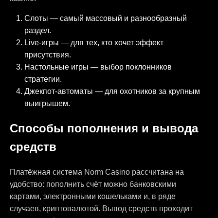
Слоты — самый массовый и разнообразный
раздел.
Live-игры — для тех, кто хочет эффект
присутствия.
Настольные игры — выбор поклонников
стратегии.
Джекпот-автоматы — для охотников за крупным
выигрышем.
Способы пополнения и вывода
средств
Платёжная система Norm Casino рассчитана на
удобство: пополнить счёт можно банковскими
картами, электронными кошельками и, в ряде
случаев, криптовалютой. Вывод средств проходит