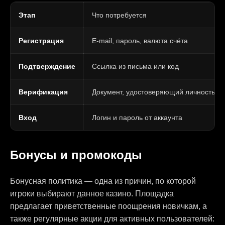
Этап
Что потребуется
Регистрация
E-mail, пароль, валюта счёта
Подтверждение
Ссылка из письма или код
Верификация
Документ, удостоверяющий личность
Вход
Логин и пароль от аккаунта
Бонусы и промокоды
Бонусная политика — одна из причин, по которой
игроки выбирают данное казино. Площадка
предлагает приветственные поощрения новичкам, а
также регулярные акции для активных пользователей: