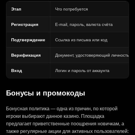
Этап
Что потребуется
Регистрация
E-mail, пароль, валюта счёта
Подтверждение
Ссылка из письма или код
Верификация
Документ, удостоверяющий личность
Вход
Логин и пароль от аккаунта
Бонусы и промокоды
Бонусная политика — одна из причин, по которой
игроки выбирают данное казино. Площадка
предлагает приветственные поощрения новичкам, а
также регулярные акции для активных пользователей: